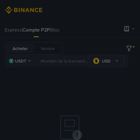
Express
Compte P2P
Bloc
Acheter
Vendre
USDT
USD