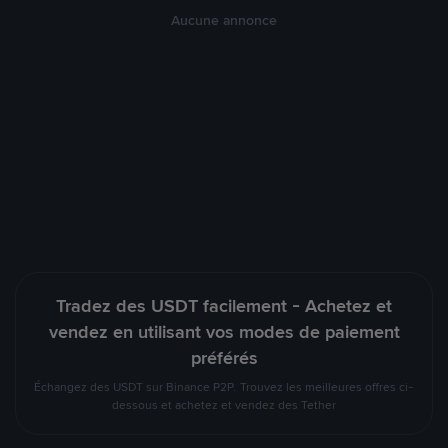
Aucune annonce
Tradez des USDT facilement - Achetez et
vendez en utilisant vos modes de paiement
préférés
Échangez des USDT sur Binance P2P. Trouvez les meilleures offres ci-
dessous et achetez et vendez des Tether