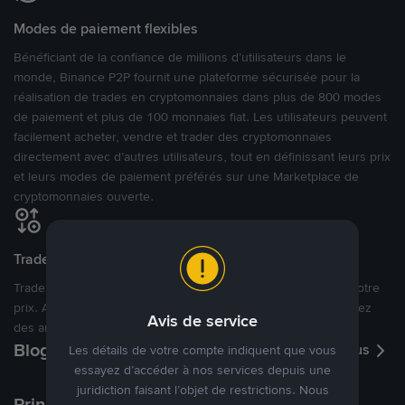
Modes de paiement flexibles
Bénéficiant de la confiance de millions d’utilisateurs dans le
monde, Binance P2P fournit une plateforme sécurisée pour la
réalisation de trades en cryptomonnaies dans plus de 800 modes
de paiement et plus de 100 monnaies fiat. Les utilisateurs peuvent
facilement acheter, vendre et trader des cryptomonnaies
directement avec d’autres utilisateurs, tout en définissant leurs prix
et leurs modes de paiement préférés sur une Marketplace de
cryptomonnaies ouverte.
Tradez à des prix avantageux pour vous
Tradez des cryptos en étant libres d’acheter et de vendre à votre
prix. Achetez ou vendez à partir des offres existantes, ou créez
Avis de service
des annonces commerciales pour fixer vos propres prix.
Blog P2P
Voir plus
Les détails de votre compte indiquent que vous
essayez d’accéder à nos services depuis une
juridiction faisant l’objet de restrictions. Nous
Principaux modes de paiement