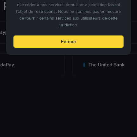
e paiement
d’accéder à nos services depuis une juridiction faisant
l’objet de restrictions. Nous ne sommes pas en mesure
de fournir certains services aux utilisateurs de cette
juridiction.
sypaisa-PK Only
Meezan Bank
Fermer
adaPay
The United Bank