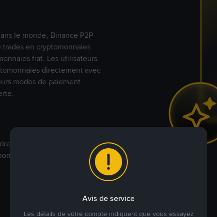
s dans le monde, Binance P2P
de trades en cryptomonnaies
nnaies fiat. Les utilisateurs
yptomonnaies directement avec
t leurs modes de paiement
rte.
dre à votre prix. Achetez ou
annonces commerciales pour
Avis de service
Les détails de votre compte indiquent que vous essayez