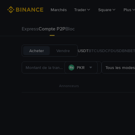
Marchés
Trader
Square
Plus
Express
Compte P2P
Bloc
Acheter
Vendre
USDT
BTC
USDC
FDUSD
BNB
E
PKR
Tous les modes
Annonceurs