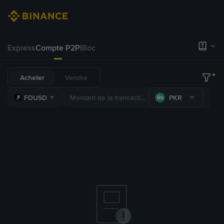
Express
Compte P2P
Bloc
Acheter
Vendre
FDUSD
PKR