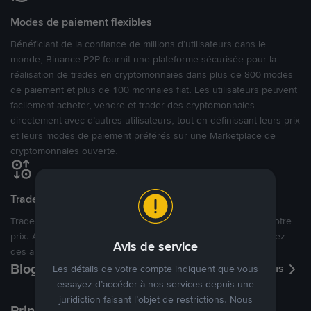
Modes de paiement flexibles
Bénéficiant de la confiance de millions d’utilisateurs dans le
monde, Binance P2P fournit une plateforme sécurisée pour la
réalisation de trades en cryptomonnaies dans plus de 800 modes
de paiement et plus de 100 monnaies fiat. Les utilisateurs peuvent
facilement acheter, vendre et trader des cryptomonnaies
directement avec d’autres utilisateurs, tout en définissant leurs prix
et leurs modes de paiement préférés sur une Marketplace de
cryptomonnaies ouverte.
Tradez à des prix avantageux pour vous
Tradez des cryptos en étant libres d’acheter et de vendre à votre
prix. Achetez ou vendez à partir des offres existantes, ou créez
Avis de service
des annonces commerciales pour fixer vos propres prix.
Blog P2P
Voir plus
Les détails de votre compte indiquent que vous
essayez d’accéder à nos services depuis une
juridiction faisant l’objet de restrictions. Nous
Principaux modes de paiement