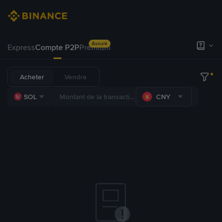
Assuré
Express
Compte P2P
Premium
Acheter
Vendre
SOL
CNY