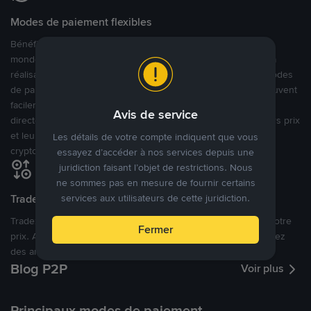
Modes de paiement flexibles
Bénéficiant de la confiance de millions d’utilisateurs dans le
monde, Binance P2P fournit une plateforme sécurisée pour la
réalisation de trades en cryptomonnaies dans plus de 800 modes
de paiement et plus de 100 monnaies fiat. Les utilisateurs peuvent
facilement acheter, vendre et trader des cryptomonnaies
Avis de service
directement avec d’autres utilisateurs, tout en définissant leurs prix
et leurs modes de paiement préférés sur une Marketplace de
Les détails de votre compte indiquent que vous
cryptomonnaies ouverte.
essayez d’accéder à nos services depuis une
juridiction faisant l’objet de restrictions. Nous
ne sommes pas en mesure de fournir certains
Tradez à des prix avantageux pour vous
services aux utilisateurs de cette juridiction.
Tradez des cryptos en étant libres d’acheter et de vendre à votre
Fermer
prix. Achetez ou vendez à partir des offres existantes, ou créez
des annonces commerciales pour fixer vos propres prix.
Blog P2P
Voir plus
Principaux modes de paiement