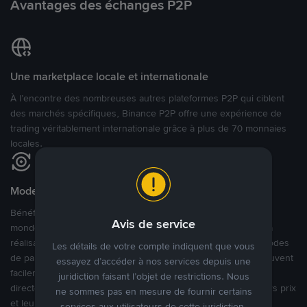
Avantages des échanges P2P
Une marketplace locale et internationale
À l’encontre des nombreuses autres plateformes P2P qui ciblent
des marchés spécifiques, Binance P2P offre une expérience de
trading véritablement internationale grâce à plus de 70 monnaies
locales.
Modes de paiement flexibles
Bénéficiant de la confiance de millions d’utilisateurs dans le
Avis de service
monde, Binance P2P fournit une plateforme sécurisée pour la
réalisation de trades en cryptomonnaies dans plus de 800 modes
Les détails de votre compte indiquent que vous
de paiement et plus de 100 monnaies fiat. Les utilisateurs peuvent
essayez d’accéder à nos services depuis une
facilement acheter, vendre et trader des cryptomonnaies
juridiction faisant l’objet de restrictions. Nous
directement avec d’autres utilisateurs, tout en définissant leurs prix
ne sommes pas en mesure de fournir certains
et leurs modes de paiement préférés sur une Marketplace de
services aux utilisateurs de cette juridiction.