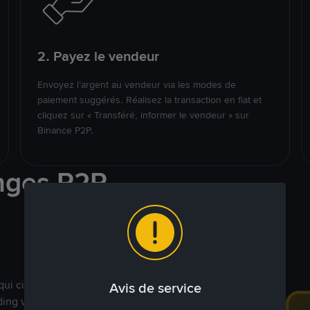
2. Payez le vendeur
Envoyez l’argent au vendeur via les modes de
paiement suggérés. Réalisez la transaction en fiat et
cliquez sur « Transféré, informer le vendeur » sur
Binance P2P.
nges P2P
qui ciblent des marchés
Avis de service
ding véritablement