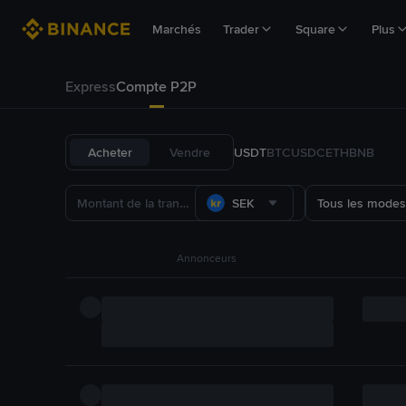
Marchés
Trader
Square
Plus
Express
Compte P2P
Acheter
Vendre
USDT
BTC
USDC
ETH
BNB
SEK
Tous les modes
Annonceurs