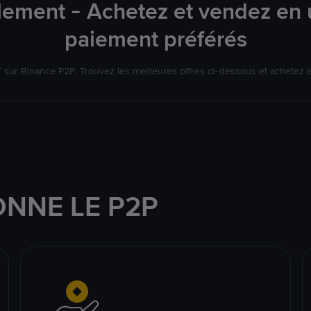
lement - Achetez et vendez en u
paiement préférés
ur Binance P2P. Trouvez les meilleures offres ci-dessous et achetez 
NNE LE P2P