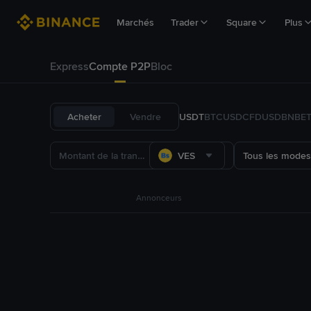
Marchés
Trader
Square
Plus
Express
Compte P2P
Bloc
Acheter
Vendre
USDT
BTC
USDC
FDUSD
BNB
E
VES
Tous les modes
Annonceurs