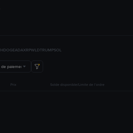
TH
DOGE
ADA
XRP
WLD
TRUMP
SOL
 de paiement
Prix
Solde disponible/Limite de l’ordre