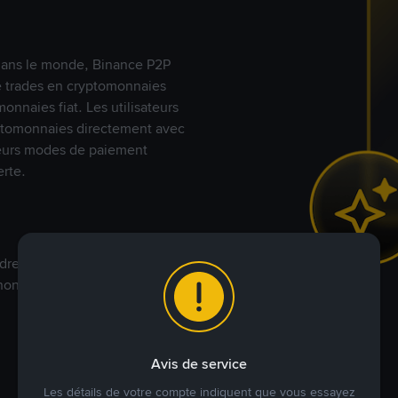
s dans le monde, Binance P2P
de trades en cryptomonnaies
nnaies fiat. Les utilisateurs
yptomonnaies directement avec
t leurs modes de paiement
rte.
dre à votre prix. Achetez ou
annonces commerciales pour
Avis de service
Les détails de votre compte indiquent que vous essayez