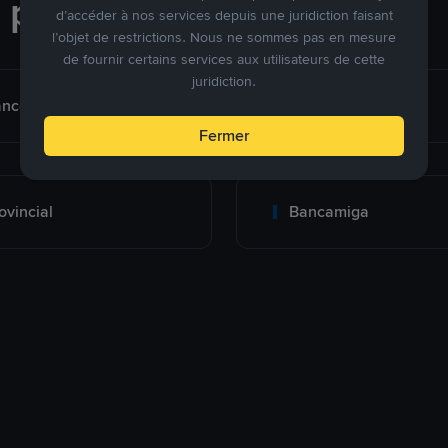
e paiement
d’accéder à nos services depuis une juridiction faisant
l’objet de restrictions. Nous ne sommes pas en mesure
de fournir certains services aux utilisateurs de cette
juridiction.
nco de Venezuela
Banesco
Fermer
ovincial
Bancamiga