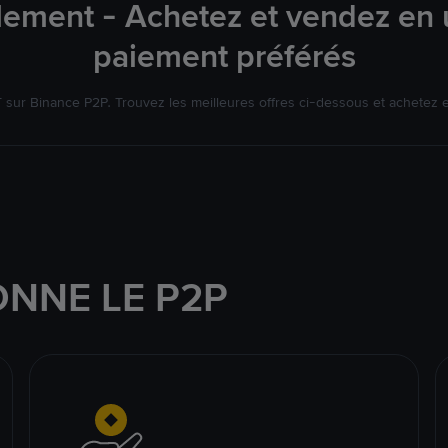
lement - Achetez et vendez en u
paiement préférés
ur Binance P2P. Trouvez les meilleures offres ci-dessous et achetez 
NNE LE P2P