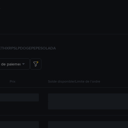
ETH
XRP
SLP
DOGE
PEPE
SOL
ADA
 de paiement
Prix
Solde disponible/Limite de l’ordre