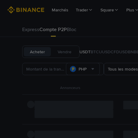
Marchés
Trader
Square
Plus
Express
Compte P2P
Bloc
Acheter
Vendre
USDT
BTC
U
USDC
FDUSD
BNB
PHP
Tous les modes
Annonceurs