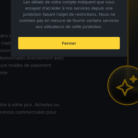
Les détails de votre compte indiquent que vous
essayez d’accéder à nos services depuis une
juridiction faisant l’objet de restrictions. Nous ne
sommes pas en mesure de fournir certains services
aux utilisateurs de cette juridiction.
s dans le monde, Binance P2P
de trades en cryptomonnaies
Fermer
nnaies fiat. Les utilisateurs
yptomonnaies directement avec
t leurs modes de paiement
rte.
dre à votre prix. Achetez ou
annonces commerciales pour