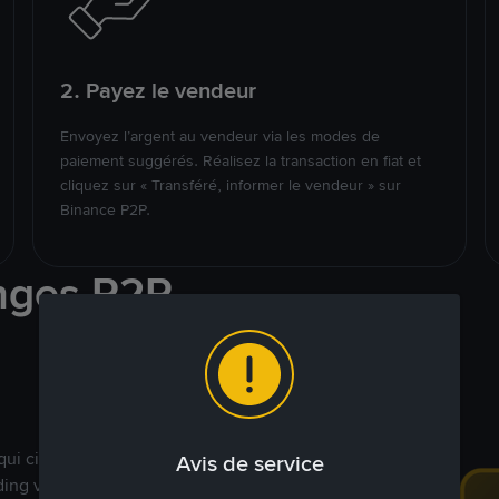
2. Payez le vendeur
Envoyez l’argent au vendeur via les modes de
paiement suggérés. Réalisez la transaction en fiat et
cliquez sur « Transféré, informer le vendeur » sur
Binance P2P.
nges P2P
qui ciblent des marchés
Avis de service
ding véritablement