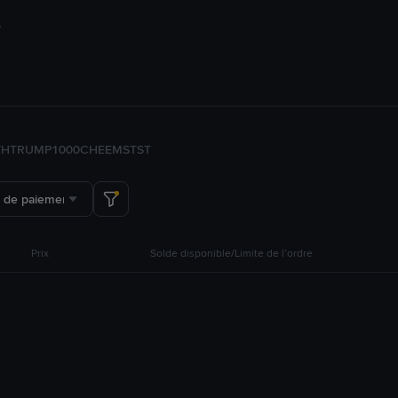
TH
TRUMP
1000CHEEMS
TST
 de paiement
Prix
Solde disponible/Limite de l’ordre