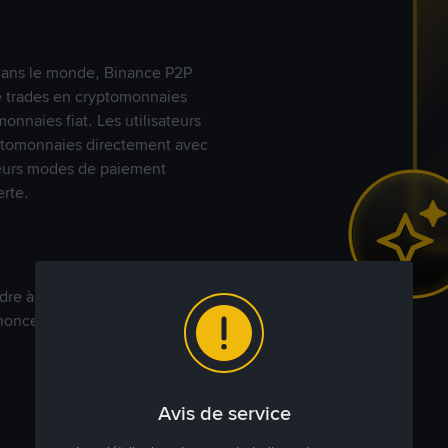
s dans le monde, Binance P2P
de trades en cryptomonnaies
nnaies fiat. Les utilisateurs
yptomonnaies directement avec
t leurs modes de paiement
rte.
dre à votre prix. Achetez ou
annonces commerciales pour
Avis de service