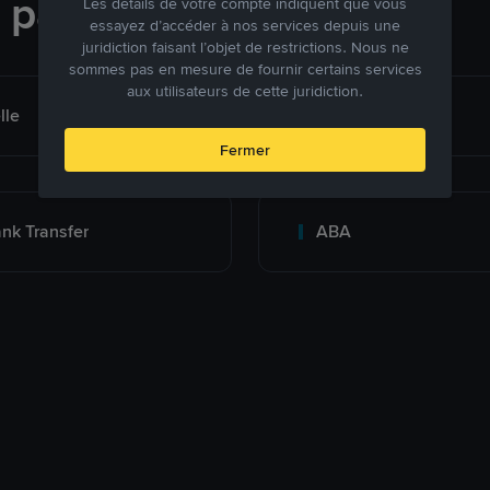
e paiement
Les détails de votre compte indiquent que vous
essayez d’accéder à nos services depuis une
juridiction faisant l’objet de restrictions. Nous ne
sommes pas en mesure de fournir certains services
aux utilisateurs de cette juridiction.
lle
Banco Pichincha
Fermer
nk Transfer
ABA