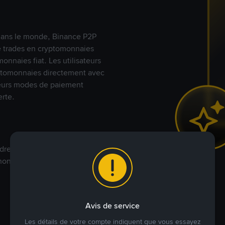
s dans le monde, Binance P2P
de trades en cryptomonnaies
nnaies fiat. Les utilisateurs
yptomonnaies directement avec
t leurs modes de paiement
rte.
dre à votre prix. Achetez ou
annonces commerciales pour
Avis de service
Les détails de votre compte indiquent que vous essayez