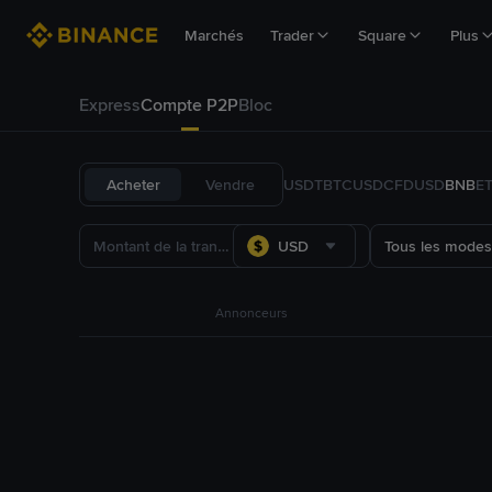
Marchés
Trader
Square
Plus
Express
Compte P2P
Bloc
Acheter
Vendre
USDT
BTC
USDC
FDUSD
BNB
E
USD
Tous les modes
Annonceurs