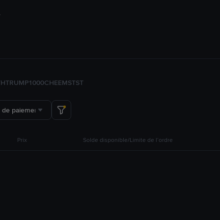
TH
TRUMP
1000CHEEMS
TST
 de paiement
Prix
Solde disponible/Limite de l’ordre