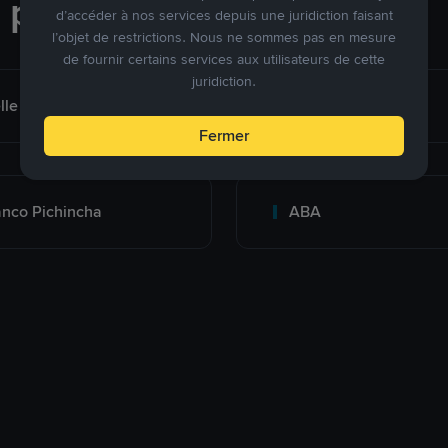
e paiement
d’accéder à nos services depuis une juridiction faisant
l’objet de restrictions. Nous ne sommes pas en mesure
de fournir certains services aux utilisateurs de cette
juridiction.
lle
Bank Transfer
Fermer
nco Pichincha
ABA