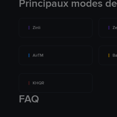
Principaux modes d
Zinli
Ze
AirTM
Ba
KHQR
FAQ