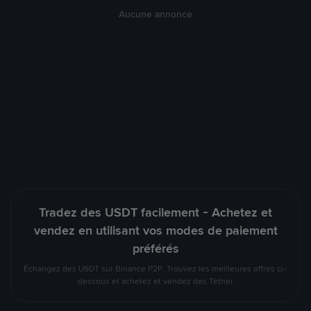
Aucune annonce
Tradez des USDT facilement - Achetez et
vendez en utilisant vos modes de paiement
préférés
Échangez des USDT sur Binance P2P. Trouvez les meilleures offres ci-
dessous et achetez et vendez des Tether