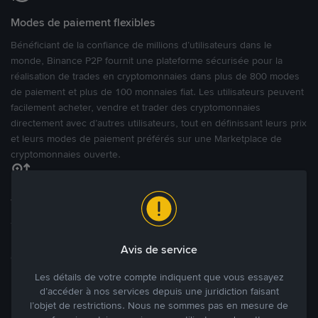
Modes de paiement flexibles
Bénéficiant de la confiance de millions d’utilisateurs dans le
monde, Binance P2P fournit une plateforme sécurisée pour la
réalisation de trades en cryptomonnaies dans plus de 800 modes
de paiement et plus de 100 monnaies fiat. Les utilisateurs peuvent
facilement acheter, vendre et trader des cryptomonnaies
directement avec d’autres utilisateurs, tout en définissant leurs prix
et leurs modes de paiement préférés sur une Marketplace de
cryptomonnaies ouverte.
Tradez à des prix avantageux pour vous
Tradez des cryptos en étant libres d’acheter et de vendre à votre
prix. Achetez ou vendez à partir des offres existantes, ou créez
Avis de service
des annonces commerciales pour fixer vos propres prix.
Blog P2P
Voir plus
Les détails de votre compte indiquent que vous essayez
d’accéder à nos services depuis une juridiction faisant
l’objet de restrictions. Nous ne sommes pas en mesure de
Principaux modes de paiement