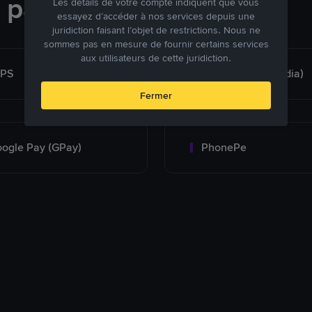
e paiement
Les détails de votre compte indiquent que vous
essayez d’accéder à nos services depuis une
juridiction faisant l’objet de restrictions. Nous ne
sommes pas en mesure de fournir certains services
aux utilisateurs de cette juridiction.
MPS
Bank Transfer (India)
Fermer
ogle Pay (GPay)
PhonePe