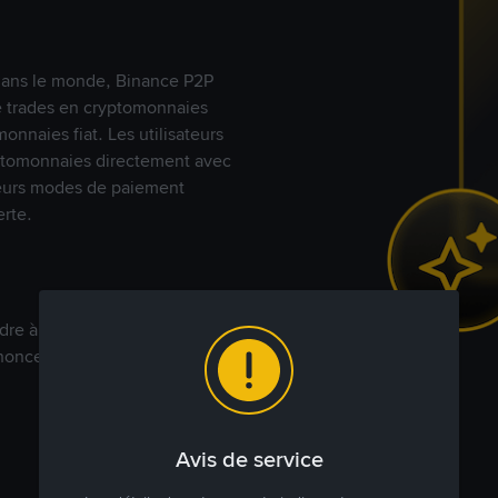
s dans le monde, Binance P2P
de trades en cryptomonnaies
nnaies fiat. Les utilisateurs
yptomonnaies directement avec
t leurs modes de paiement
rte.
dre à votre prix. Achetez ou
annonces commerciales pour
Avis de service