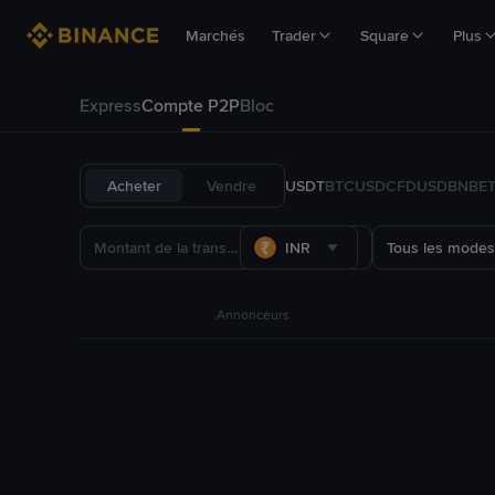
Marchés
Trader
Square
Plus
Express
Compte P2P
Bloc
Acheter
Vendre
USDT
BTC
USDC
FDUSD
BNB
E
INR
Tous les modes
Annonceurs