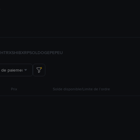
TH
TRX
SHIB
XRP
SOL
DOGE
PEPE
U
 de paiement
Prix
Solde disponible/Limite de l’ordre