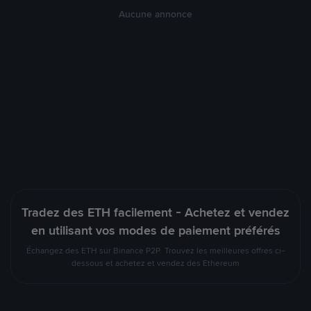
Aucune annonce
Tradez des ETH facilement - Achetez et vendez
en utilisant vos modes de paiement préférés
Échangez des ETH sur Binance P2P. Trouvez les meilleures offres ci-
dessous et achetez et vendez des Ethereum