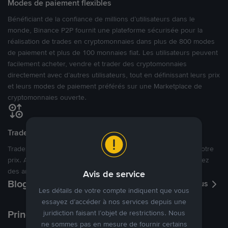
Modes de paiement flexibles
Bénéficiant de la confiance de millions d’utilisateurs dans le
monde, Binance P2P fournit une plateforme sécurisée pour la
réalisation de trades en cryptomonnaies dans plus de 800 modes
de paiement et plus de 100 monnaies fiat. Les utilisateurs peuvent
facilement acheter, vendre et trader des cryptomonnaies
directement avec d’autres utilisateurs, tout en définissant leurs prix
et leurs modes de paiement préférés sur une Marketplace de
cryptomonnaies ouverte.
Tradez à des prix avantageux pour vous
Tradez des cryptos en étant libres d’acheter et de vendre à votre
prix. Achetez ou vendez à partir des offres existantes, ou créez
des annonces commerciales pour fixer vos propres prix.
Avis de service
Blog P2P
Voir plus
Les détails de votre compte indiquent que vous
essayez d’accéder à nos services depuis une
Principaux modes de paiement
juridiction faisant l’objet de restrictions. Nous
ne sommes pas en mesure de fournir certains