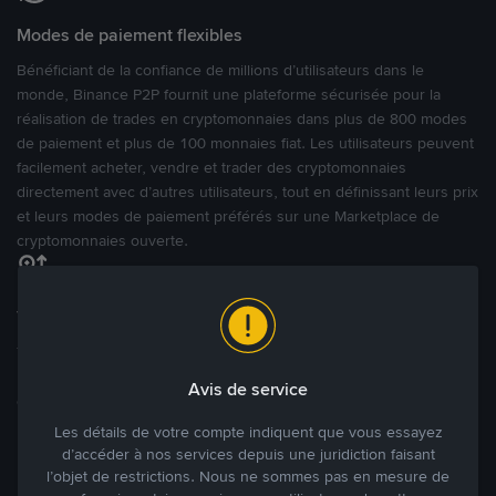
Modes de paiement flexibles
Bénéficiant de la confiance de millions d’utilisateurs dans le
monde, Binance P2P fournit une plateforme sécurisée pour la
réalisation de trades en cryptomonnaies dans plus de 800 modes
de paiement et plus de 100 monnaies fiat. Les utilisateurs peuvent
facilement acheter, vendre et trader des cryptomonnaies
directement avec d’autres utilisateurs, tout en définissant leurs prix
et leurs modes de paiement préférés sur une Marketplace de
cryptomonnaies ouverte.
Tradez à des prix avantageux pour vous
Tradez des cryptos en étant libres d’acheter et de vendre à votre
prix. Achetez ou vendez à partir des offres existantes, ou créez
Avis de service
des annonces commerciales pour fixer vos propres prix.
Blog P2P
Voir plus
Les détails de votre compte indiquent que vous essayez
d’accéder à nos services depuis une juridiction faisant
l’objet de restrictions. Nous ne sommes pas en mesure de
Principaux modes de paiement