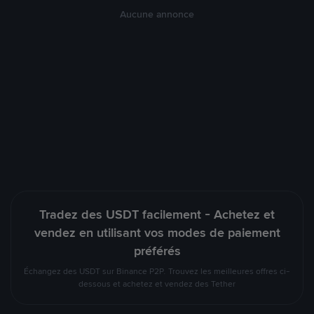
Aucune annonce
Tradez des USDT facilement - Achetez et
vendez en utilisant vos modes de paiement
préférés
Échangez des USDT sur Binance P2P. Trouvez les meilleures offres ci-
dessous et achetez et vendez des Tether