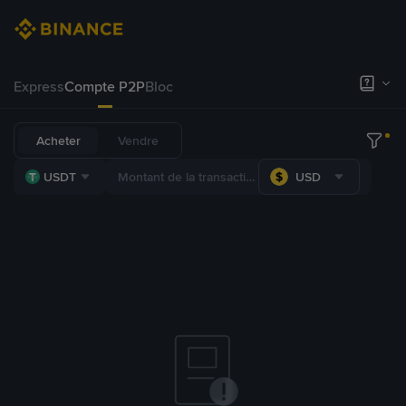
Express
Compte P2P
Bloc
Acheter
Vendre
USDT
USD