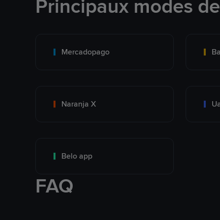
Principaux modes d
Mercadopago
Ba
Naranja X
Ua
Belo app
FAQ