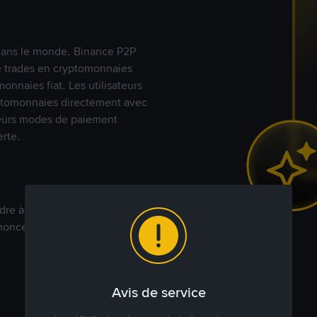
s dans le monde, Binance P2P
de trades en cryptomonnaies
nnaies fiat. Les utilisateurs
yptomonnaies directement avec
t leurs modes de paiement
rte.
dre à votre prix. Achetez ou
annonces commerciales pour
Avis de service