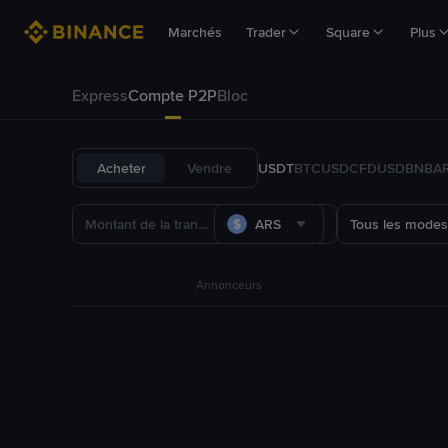
Marchés
Trader
Square
Plus
Express
Compte P2P
Bloc
Acheter
Vendre
USDT
BTC
USDC
FDUSD
BNB
A
ARS
Tous les modes
Annonceurs