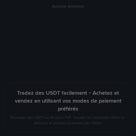
Aucune annonce
Tradez des USDT facilement - Achetez et
vendez en utilisant vos modes de paiement
préférés
Échangez des USDT sur Binance P2P. Trouvez les meilleures offres ci-
dessous et achetez et vendez des Tether