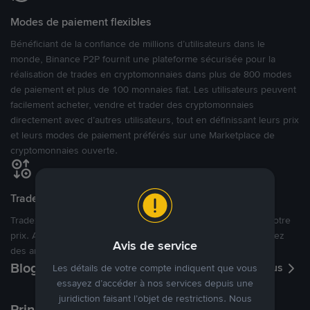
Modes de paiement flexibles
Bénéficiant de la confiance de millions d’utilisateurs dans le
monde, Binance P2P fournit une plateforme sécurisée pour la
réalisation de trades en cryptomonnaies dans plus de 800 modes
de paiement et plus de 100 monnaies fiat. Les utilisateurs peuvent
facilement acheter, vendre et trader des cryptomonnaies
directement avec d’autres utilisateurs, tout en définissant leurs prix
et leurs modes de paiement préférés sur une Marketplace de
cryptomonnaies ouverte.
Tradez à des prix avantageux pour vous
Tradez des cryptos en étant libres d’acheter et de vendre à votre
prix. Achetez ou vendez à partir des offres existantes, ou créez
Avis de service
des annonces commerciales pour fixer vos propres prix.
Blog P2P
Voir plus
Les détails de votre compte indiquent que vous
essayez d’accéder à nos services depuis une
juridiction faisant l’objet de restrictions. Nous
Principaux modes de paiement