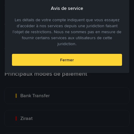
cryptomonnaies ouverte.
Avis de service
Les détails de votre compte indiquent que vous essayez
Tradez à des prix avantageux pour vous
d’accéder à nos services depuis une juridiction faisant
l’objet de restrictions. Nous ne sommes pas en mesure de
Tradez des cryptos en étant libres d’acheter et de vendre à votre
fournir certains services aux utilisateurs de cette
prix. Achetez ou vendez à partir des offres existantes, ou créez
juridiction.
des annonces commerciales pour fixer vos propres prix.
Blog P2P
Voir plus
Fermer
Principaux modes de paiement
Bank Transfer
Ziraat