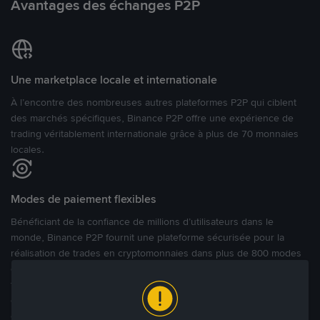
Avantages des échanges P2P
Une marketplace locale et internationale
À l’encontre des nombreuses autres plateformes P2P qui ciblent
des marchés spécifiques, Binance P2P offre une expérience de
trading véritablement internationale grâce à plus de 70 monnaies
locales.
Modes de paiement flexibles
Bénéficiant de la confiance de millions d’utilisateurs dans le
monde, Binance P2P fournit une plateforme sécurisée pour la
réalisation de trades en cryptomonnaies dans plus de 800 modes
de paiement et plus de 100 monnaies fiat. Les utilisateurs peuvent
facilement acheter, vendre et trader des cryptomonnaies
directement avec d’autres utilisateurs, tout en définissant leurs prix
et leurs modes de paiement préférés sur une Marketplace de