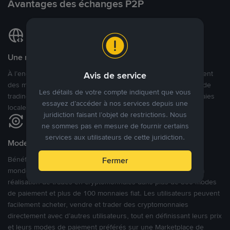
Avantages des échanges P2P
Une marketplace locale et internationale
À l’encontre des nombreuses autres plateformes P2P qui ciblent
Avis de service
des marchés spécifiques, Binance P2P offre une expérience de
Les détails de votre compte indiquent que vous
trading véritablement internationale grâce à plus de 70 monnaies
essayez d’accéder à nos services depuis une
locales.
juridiction faisant l’objet de restrictions. Nous
ne sommes pas en mesure de fournir certains
services aux utilisateurs de cette juridiction.
Modes de paiement flexibles
Bénéficiant de la confiance de millions d’utilisateurs dans le
Fermer
monde, Binance P2P fournit une plateforme sécurisée pour la
réalisation de trades en cryptomonnaies dans plus de 800 modes
de paiement et plus de 100 monnaies fiat. Les utilisateurs peuvent
facilement acheter, vendre et trader des cryptomonnaies
directement avec d’autres utilisateurs, tout en définissant leurs prix
et leurs modes de paiement préférés sur une Marketplace de