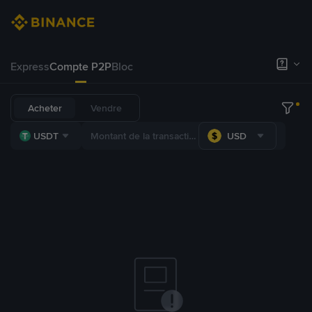
Express
Compte P2P
Bloc
Acheter
Vendre
USDT
USD