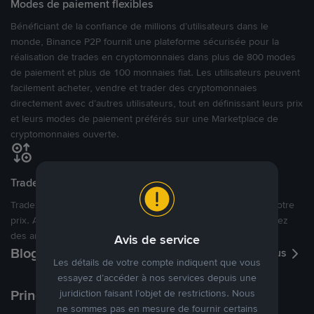
Modes de paiement flexibles
Bénéficiant de la confiance de millions d’utilisateurs dans le
monde, Binance P2P fournit une plateforme sécurisée pour la
réalisation de trades en cryptomonnaies dans plus de 800 modes
de paiement et plus de 100 monnaies fiat. Les utilisateurs peuvent
facilement acheter, vendre et trader des cryptomonnaies
directement avec d’autres utilisateurs, tout en définissant leurs prix
et leurs modes de paiement préférés sur une Marketplace de
cryptomonnaies ouverte.
Tradez à des prix avantageux pour vous
Tradez des cryptos en étant libres d’acheter et de vendre à votre
prix. Achetez ou vendez à partir des offres existantes, ou créez
des annonces commerciales pour fixer vos propres prix.
Avis de service
Blog P2P
Voir plus
Les détails de votre compte indiquent que vous
essayez d’accéder à nos services depuis une
Principaux modes de paiement
juridiction faisant l’objet de restrictions. Nous
ne sommes pas en mesure de fournir certains