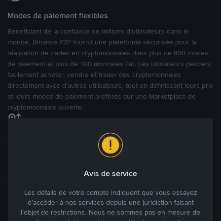
Modes de paiement flexibles
Bénéficiant de la confiance de millions d’utilisateurs dans le
monde, Binance P2P fournit une plateforme sécurisée pour la
réalisation de trades en cryptomonnaies dans plus de 800 modes
de paiement et plus de 100 monnaies fiat. Les utilisateurs peuvent
facilement acheter, vendre et trader des cryptomonnaies
directement avec d’autres utilisateurs, tout en définissant leurs prix
et leurs modes de paiement préférés sur une Marketplace de
cryptomonnaies ouverte.
Tradez à des prix avantageux pour vous
Tradez des cryptos en étant libres d’acheter et de vendre à votre
prix. Achetez ou vendez à partir des offres existantes, ou créez
Avis de service
des annonces commerciales pour fixer vos propres prix.
Blog P2P
Voir plus
Les détails de votre compte indiquent que vous essayez
d’accéder à nos services depuis une juridiction faisant
l’objet de restrictions. Nous ne sommes pas en mesure de
Principaux modes de paiement