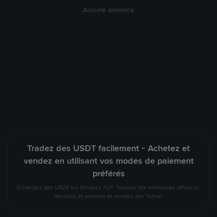
Aucune annonce
Tradez des USDT facilement - Achetez et
vendez en utilisant vos modes de paiement
préférés
Échangez des USDT sur Binance P2P. Trouvez les meilleures offres ci-
dessous et achetez et vendez des Tether