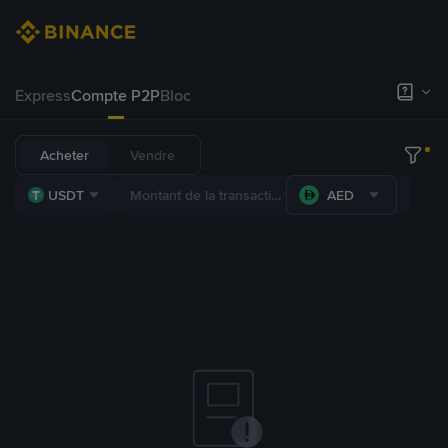
Express
Compte P2P
Bloc
Acheter
Vendre
USDT
AED