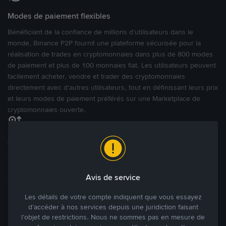
Modes de paiement flexibles
Bénéficiant de la confiance de millions d’utilisateurs dans le
monde, Binance P2P fournit une plateforme sécurisée pour la
réalisation de trades en cryptomonnaies dans plus de 800 modes
de paiement et plus de 100 monnaies fiat. Les utilisateurs peuvent
facilement acheter, vendre et trader des cryptomonnaies
directement avec d’autres utilisateurs, tout en définissant leurs prix
et leurs modes de paiement préférés sur une Marketplace de
cryptomonnaies ouverte.
Tradez à des prix avantageux pour vous
Tradez des cryptos en étant libres d’acheter et de vendre à votre
prix. Achetez ou vendez à partir des offres existantes, ou créez
Avis de service
des annonces commerciales pour fixer vos propres prix.
Blog P2P
Voir plus
Les détails de votre compte indiquent que vous essayez
d’accéder à nos services depuis une juridiction faisant
l’objet de restrictions. Nous ne sommes pas en mesure de
Principaux modes de paiement