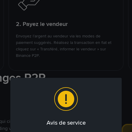
2. Payez le vendeur
Envoyez l’argent au vendeur via les modes de
paiement suggérés. Réalisez la transaction en fiat et
cliquez sur « Transféré, informer le vendeur » sur
Binance P2P.
nges P2P
qui ciblent des marchés
Avis de service
ding véritablement