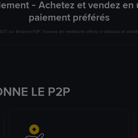
lement - Achetez et vendez en u
paiement préférés
DT sur Binance P2P. Trouvez les meilleures offres ci-dessous et achet
NNE LE P2P