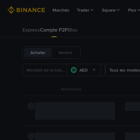
Marchés
Trader
Square
Plus
Express
Compte P2P
Bloc
Acheter
Vendre
AED
Tous les modes
Annonceurs