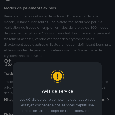
Modes de paiement flexibles
Bénéficiant de la confiance de millions d’utilisateurs dans le
monde, Binance P2P fournit une plateforme sécurisée pour la
réalisation de trades en cryptomonnaies dans plus de 800 modes
de paiement et plus de 100 monnaies fiat. Les utilisateurs peuvent
facilement acheter, vendre et trader des cryptomonnaies
directement avec d’autres utilisateurs, tout en définissant leurs prix
et leurs modes de paiement préférés sur une Marketplace de
cryptomonnaies ouverte.
Tradez à des prix avantageux pour vous
Tradez des cryptos en étant libres d’acheter et de vendre à votre
prix. Achetez ou vendez à partir des offres existantes, ou créez
Avis de service
des annonces commerciales pour fixer vos propres prix.
Blog P2P
Voir plus
Les détails de votre compte indiquent que vous
essayez d’accéder à nos services depuis une
juridiction faisant l’objet de restrictions. Nous
Principaux modes de paiement