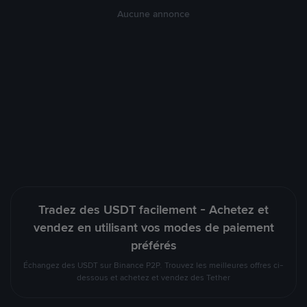
Aucune annonce
Tradez des USDT facilement - Achetez et
vendez en utilisant vos modes de paiement
préférés
Échangez des USDT sur Binance P2P. Trouvez les meilleures offres ci-
dessous et achetez et vendez des Tether