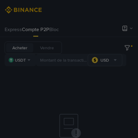
Express
Compte P2P
Bloc
Acheter
Vendre
USDT
USD