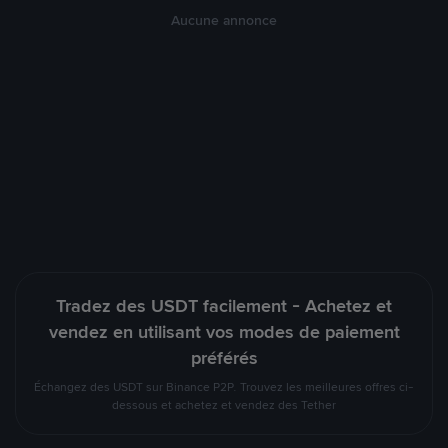
Aucune annonce
Tradez des USDT facilement - Achetez et
vendez en utilisant vos modes de paiement
préférés
Échangez des USDT sur Binance P2P. Trouvez les meilleures offres ci-
dessous et achetez et vendez des Tether