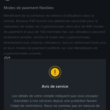
Modes de paiement flexibles
Bénéficiant de la confiance de millions d’utilisateurs dans le
monde, Binance P2P fournit une plateforme sécurisée pour la
réalisation de trades en cryptomonnaies dans plus de 800 modes
de paiement et plus de 100 monnaies fiat. Les utilisateurs peuvent
facilement acheter, vendre et trader des cryptomonnaies
directement avec d’autres utilisateurs, tout en définissant leurs prix
et leurs modes de paiement préférés sur une Marketplace de
cryptomonnaies ouverte.
Tradez à des prix avantageux pour vous
Tradez des cryptos en étant libres d’acheter et de vendre à votre
prix. Achetez ou vendez à partir des offres existantes, ou créez
Avis de service
des annonces commerciales pour fixer vos propres prix.
Blog P2P
Voir plus
Les détails de votre compte indiquent que vous essayez
d’accéder à nos services depuis une juridiction faisant
l’objet de restrictions. Nous ne sommes pas en mesure de
Principaux modes de paiement