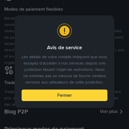
Modes de paiement flexibles
Bénéficiant de la confiance de millions d’utilisateurs dans le
monde, Binance P2P fournit une plateforme sécurisée pour la
réalisation de trades en cryptomonnaies dans plus de 800 modes
de paiement et plus de 100 monnaies fiat. Les utilisateurs peuvent
facilement acheter, vendre et trader des cryptomonnaies
Avis de service
directement avec d’autres utilisateurs, tout en définissant leurs prix
et leurs modes de paiement préférés sur une Marketplace de
Les détails de votre compte indiquent que vous
cryptomonnaies ouverte.
essayez d’accéder à nos services depuis une
juridiction faisant l’objet de restrictions. Nous
ne sommes pas en mesure de fournir certains
Tradez à des prix avantageux pour vous
services aux utilisateurs de cette juridiction.
Tradez des cryptos en étant libres d’acheter et de vendre à votre
Fermer
prix. Achetez ou vendez à partir des offres existantes, ou créez
des annonces commerciales pour fixer vos propres prix.
Blog P2P
Voir plus
Principaux modes de paiement