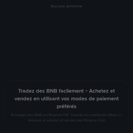
Aucune annonce
Tradez des BNB facilement - Achetez et
vendez en utilisant vos modes de paiement
préférés
Échangez des BNB sur Binance P2P. Trouvez les meilleures offres ci-
dessous et achetez et vendez des Binance Coin