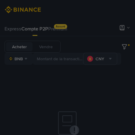
Assuré
Express
Compte P2P
Premium
Acheter
Vendre
BNB
CNY