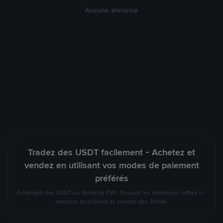
Aucune annonce
Tradez des USDT facilement - Achetez et
vendez en utilisant vos modes de paiement
préférés
Échangez des USDT sur Binance P2P. Trouvez les meilleures offres ci-
dessous et achetez et vendez des Tether