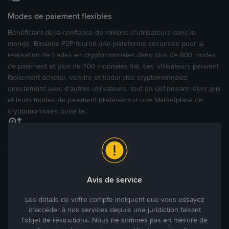
Modes de paiement flexibles
Bénéficiant de la confiance de millions d’utilisateurs dans le
monde, Binance P2P fournit une plateforme sécurisée pour la
réalisation de trades en cryptomonnaies dans plus de 800 modes
de paiement et plus de 100 monnaies fiat. Les utilisateurs peuvent
facilement acheter, vendre et trader des cryptomonnaies
directement avec d’autres utilisateurs, tout en définissant leurs prix
et leurs modes de paiement préférés sur une Marketplace de
cryptomonnaies ouverte.
Tradez à des prix avantageux pour vous
Tradez des cryptos en étant libres d’acheter et de vendre à votre
prix. Achetez ou vendez à partir des offres existantes, ou créez
Avis de service
des annonces commerciales pour fixer vos propres prix.
Blog P2P
Voir plus
Les détails de votre compte indiquent que vous essayez
d’accéder à nos services depuis une juridiction faisant
l’objet de restrictions. Nous ne sommes pas en mesure de
Principaux modes de paiement