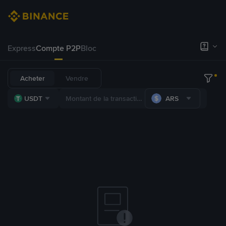
Express
Compte P2P
Bloc
Acheter
Vendre
USDT
ARS