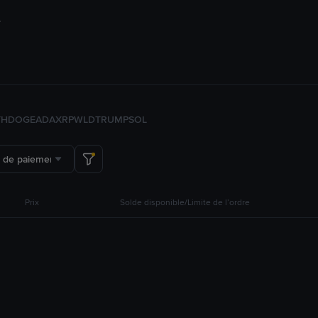
TH
DOGE
ADA
XRP
WLD
TRUMP
SOL
 de paiement
Prix
Solde disponible/Limite de l’ordre