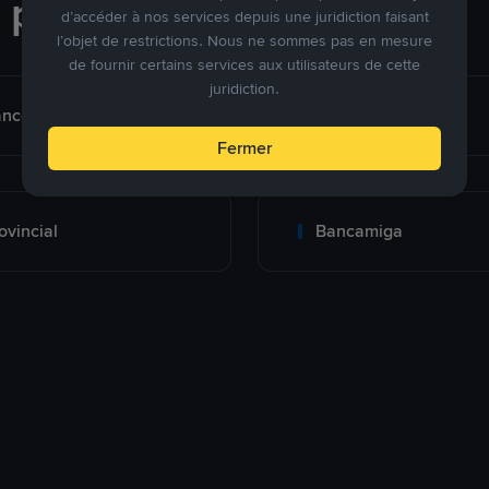
e paiement
d’accéder à nos services depuis une juridiction faisant
l’objet de restrictions. Nous ne sommes pas en mesure
de fournir certains services aux utilisateurs de cette
juridiction.
nco de Venezuela
Banesco
Fermer
ovincial
Bancamiga