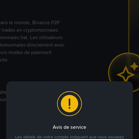
s dans le monde, Binance P2P
de trades en cryptomonnaies
nnaies fiat. Les utilisateurs
yptomonnaies directement avec
t leurs modes de paiement
rte.
dre à votre prix. Achetez ou
annonces commerciales pour
Avis de service
Les détails de votre compte indiquent que vous essayez