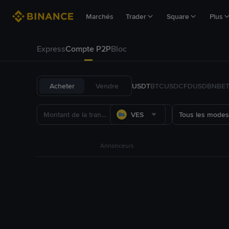
Marchés
Trader
Square
Plus
Express
Compte P2P
Bloc
Acheter
Vendre
USDT
BTC
USDC
FDUSD
BNB
E
VES
Tous les modes
Annonceurs