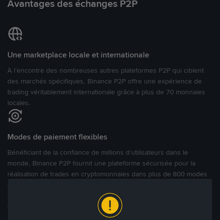
Avantages des échanges P2P
Une marketplace locale et internationale
À l’encontre des nombreuses autres plateformes P2P qui ciblent
des marchés spécifiques, Binance P2P offre une expérience de
trading véritablement internationale grâce à plus de 70 monnaies
locales.
Modes de paiement flexibles
Bénéficiant de la confiance de millions d’utilisateurs dans le
monde, Binance P2P fournit une plateforme sécurisée pour la
réalisation de trades en cryptomonnaies dans plus de 800 modes
de paiement et plus de 100 monnaies fiat. Les utilisateurs peuvent
facilement acheter, vendre et trader des cryptomonnaies
directement avec d’autres utilisateurs, tout en définissant leurs prix
et leurs modes de paiement préférés sur une Marketplace de