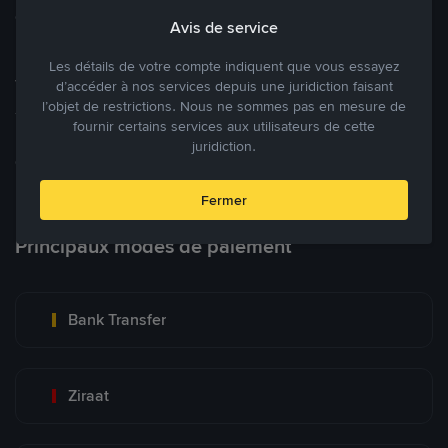
cryptomonnaies ouverte.
Avis de service
Les détails de votre compte indiquent que vous essayez
Tradez à des prix avantageux pour vous
d’accéder à nos services depuis une juridiction faisant
l’objet de restrictions. Nous ne sommes pas en mesure de
Tradez des cryptos en étant libres d’acheter et de vendre à votre
fournir certains services aux utilisateurs de cette
prix. Achetez ou vendez à partir des offres existantes, ou créez
juridiction.
des annonces commerciales pour fixer vos propres prix.
Blog P2P
Voir plus
Fermer
Principaux modes de paiement
Bank Transfer
Ziraat