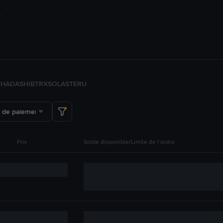
TH
ADA
SHIB
TRX
SOL
ASTER
U
 de paiement
Prix
Solde disponible/Limite de l’ordre