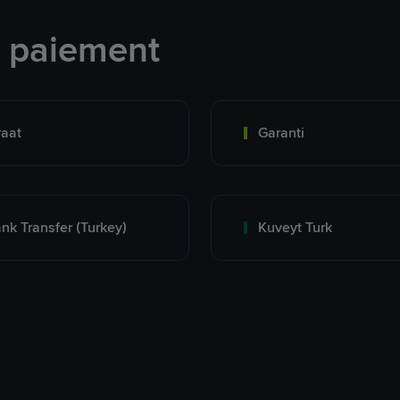
e paiement
raat
Garanti
nk Transfer (Turkey)
Kuveyt Turk