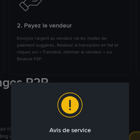
2. Payez le vendeur
Envoyez l’argent au vendeur via les modes de
paiement suggérés. Réalisez la transaction en fiat et
cliquez sur « Transféré, informer le vendeur » sur
Binance P2P.
nges P2P
qui ciblent des marchés
Avis de service
ding véritablement