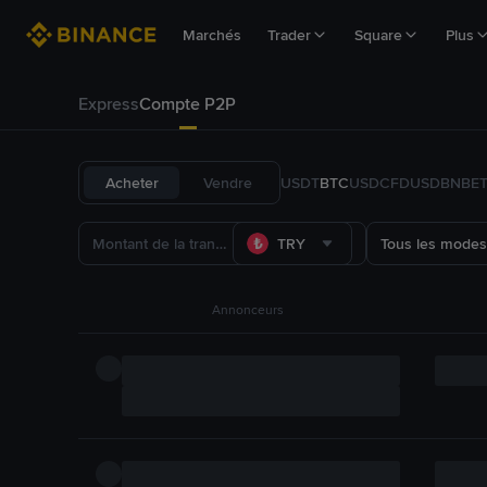
Marchés
Trader
Square
Plus
Express
Compte P2P
Acheter
Vendre
USDT
BTC
USDC
FDUSD
BNB
E
TRY
Tous les modes
Annonceurs