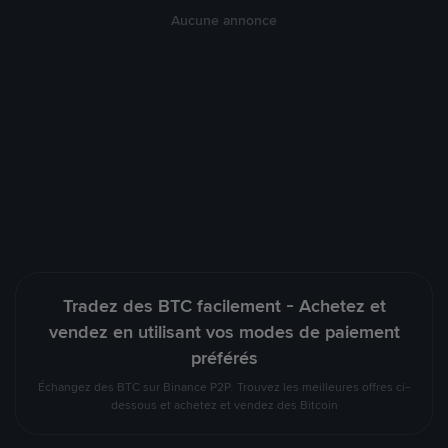
Aucune annonce
Tradez des BTC facilement - Achetez et
vendez en utilisant vos modes de paiement
préférés
Échangez des BTC sur Binance P2P. Trouvez les meilleures offres ci-
dessous et achetez et vendez des Bitcoin