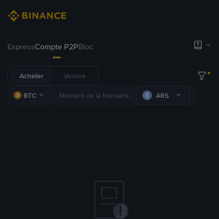
Express
Compte P2P
Bloc
Acheter
Vendre
BTC
ARS