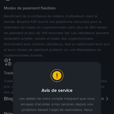
Modes de paiement flexibles
Bénéficiant de la confiance de millions d’utilisateurs dans le
monde, Binance P2P fournit une plateforme sécurisée pour la
réalisation de trades en cryptomonnaies dans plus de 800 modes
de paiement et plus de 100 monnaies fiat. Les utilisateurs peuvent
facilement acheter, vendre et trader des cryptomonnaies
directement avec d’autres utilisateurs, tout en définissant leurs prix
et leurs modes de paiement préférés sur une Marketplace de
cryptomonnaies ouverte.
Tradez à des prix avantageux pour vous
Tradez des cryptos en étant libres d’acheter et de vendre à votre
prix. Achetez ou vendez à partir des offres existantes, ou créez
Avis de service
des annonces commerciales pour fixer vos propres prix.
Blog P2P
Voir plus
Les détails de votre compte indiquent que vous
essayez d’accéder à nos services depuis une
juridiction faisant l’objet de restrictions. Nous
Principaux modes de paiement