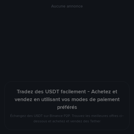
Aucune annonce
Tradez des USDT facilement - Achetez et
vendez en utilisant vos modes de paiement
préférés
Échangez des USDT sur Binance P2P. Trouvez les meilleures offres ci-
dessous et achetez et vendez des Tether