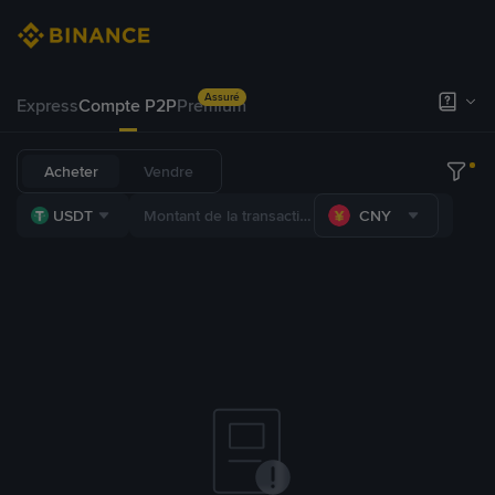
Assuré
Express
Compte P2P
Premium
Acheter
Vendre
USDT
CNY