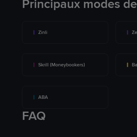
Principaux modes d
Zinli
Ze
Skrill (Moneybookers)
Ba
ABA
FAQ