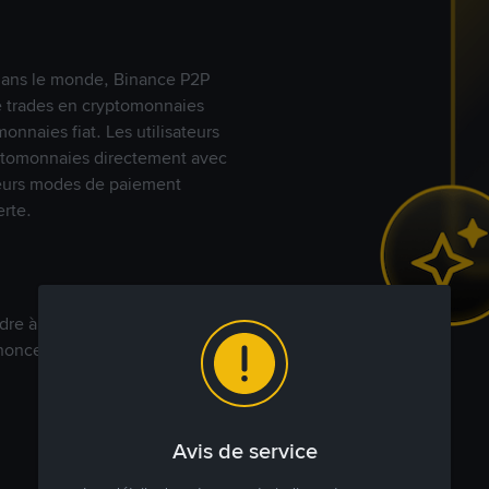
s dans le monde, Binance P2P
de trades en cryptomonnaies
nnaies fiat. Les utilisateurs
yptomonnaies directement avec
t leurs modes de paiement
rte.
dre à votre prix. Achetez ou
annonces commerciales pour
Avis de service