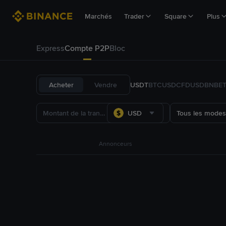
Marchés
Trader
Square
Plus
Express
Compte P2P
Bloc
Acheter
Vendre
USDT
BTC
USDC
FDUSD
BNB
E
USD
Tous les modes
Annonceurs