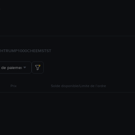
TH
TRUMP
1000CHEEMS
TST
 de paiement
Prix
Solde disponible/Limite de l’ordre