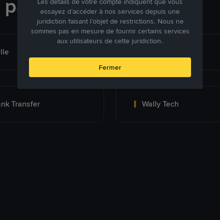
e paiement
Les détails de votre compte indiquent que vous
essayez d’accéder à nos services depuis une
juridiction faisant l’objet de restrictions. Nous ne
sommes pas en mesure de fournir certains services
aux utilisateurs de cette juridiction.
lle
Banco Pichincha
Fermer
nk Transfer
Wally Tech