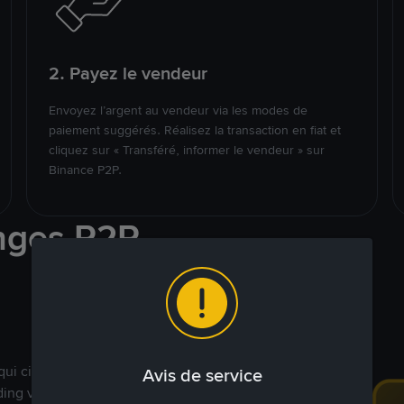
2. Payez le vendeur
Envoyez l’argent au vendeur via les modes de
paiement suggérés. Réalisez la transaction en fiat et
cliquez sur « Transféré, informer le vendeur » sur
Binance P2P.
nges P2P
qui ciblent des marchés
Avis de service
ding véritablement