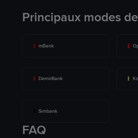
Principaux modes d
mBank
O
DemirBank
K
Simbank
FAQ