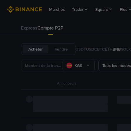
Marchés
Trader
Square
Plus
Express
Compte P2P
Acheter
Vendre
USDT
USDC
BTC
ETH
BNB
SOL
K
KGS
Tous les modes
Annonceurs