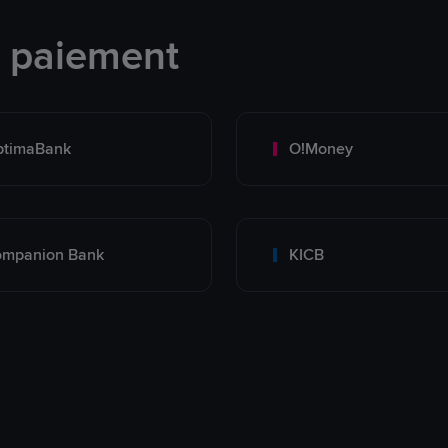
e paiement
ptimaBank
O!Money
ompanion Bank
KICB