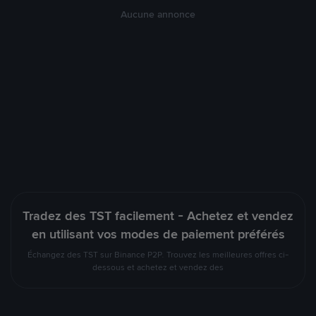
Aucune annonce
Tradez des TST facilement - Achetez et vendez
en utilisant vos modes de paiement préférés
Échangez des TST sur Binance P2P. Trouvez les meilleures offres ci-
dessous et achetez et vendez des