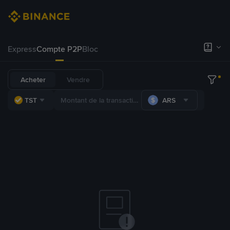
Express
Compte P2P
Bloc
Acheter
Vendre
TST
ARS