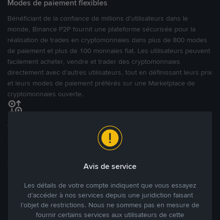
Modes de paiement flexibles
Bénéficiant de la confiance de millions d’utilisateurs dans le
monde, Binance P2P fournit une plateforme sécurisée pour la
réalisation de trades en cryptomonnaies dans plus de 800 modes
de paiement et plus de 100 monnaies fiat. Les utilisateurs peuvent
facilement acheter, vendre et trader des cryptomonnaies
directement avec d’autres utilisateurs, tout en définissant leurs prix
et leurs modes de paiement préférés sur une Marketplace de
cryptomonnaies ouverte.
Tradez à des prix avantageux pour vous
Tradez des cryptos en étant libres d’acheter et de vendre à votre
prix. Achetez ou vendez à partir des offres existantes, ou créez
des annonces commerciales pour fixer vos propres prix.
Avis de service
Blog P2P
Voir plus
Les détails de votre compte indiquent que vous essayez
d’accéder à nos services depuis une juridiction faisant
Principaux modes de paiement
l’objet de restrictions. Nous ne sommes pas en mesure de
fournir certains services aux utilisateurs de cette