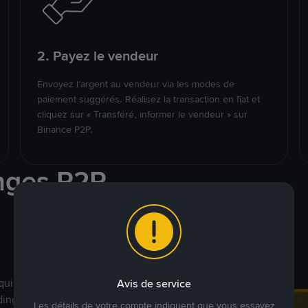
2. Payez le vendeur
Envoyez l’argent au vendeur via les modes de
paiement suggérés. Réalisez la transaction en fiat et
cliquez sur « Transféré, informer le vendeur » sur
Binance P2P.
nges P2P
qui ciblent des marchés
Avis de service
ding véritablement
Les détails de votre compte indiquent que vous essayez