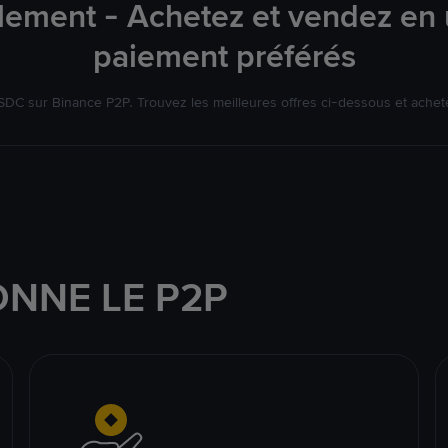
ement - Achetez et vendez en 
paiement préférés
DC sur Binance P2P. Trouvez les meilleures offres ci-dessous et achet
NNE LE P2P