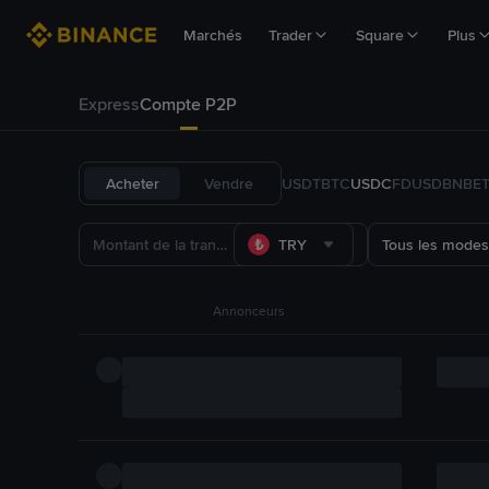
Marchés
Trader
Square
Plus
Express
Compte P2P
Acheter
Vendre
USDT
BTC
USDC
FDUSD
BNB
E
TRY
Tous les modes
Annonceurs