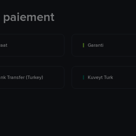
e paiement
raat
Garanti
nk Transfer (Turkey)
Kuveyt Turk