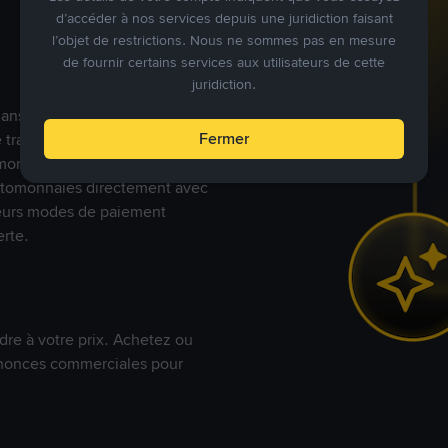
d’accéder à nos services depuis une juridiction faisant
l’objet de restrictions. Nous ne sommes pas en mesure
de fournir certains services aux utilisateurs de cette
juridiction.
s dans le monde, Binance P2P
Fermer
de trades en cryptomonnaies
nnaies fiat. Les utilisateurs
yptomonnaies directement avec
t leurs modes de paiement
rte.
dre à votre prix. Achetez ou
annonces commerciales pour