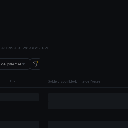
TH
ADA
SHIB
TRX
SOL
ASTER
U
 de paiement
Prix
Solde disponible/Limite de l’ordre