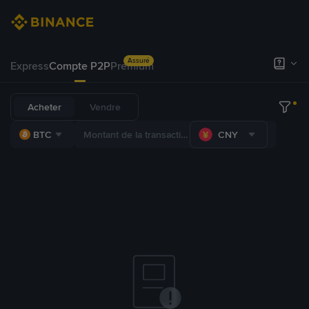
Assuré
Express
Compte P2P
Premium
Acheter
Vendre
BTC
CNY