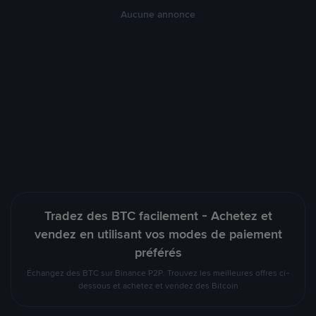
Aucune annonce
Tradez des BTC facilement - Achetez et
vendez en utilisant vos modes de paiement
préférés
Échangez des BTC sur Binance P2P. Trouvez les meilleures offres ci-
dessous et achetez et vendez des Bitcoin