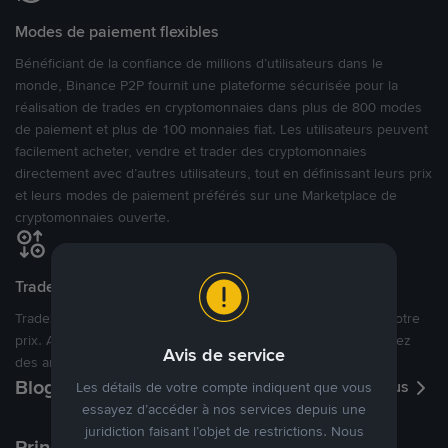
Modes de paiement flexibles
Bénéficiant de la confiance de millions d’utilisateurs dans le
monde, Binance P2P fournit une plateforme sécurisée pour la
réalisation de trades en cryptomonnaies dans plus de 800 modes
de paiement et plus de 100 monnaies fiat. Les utilisateurs peuvent
facilement acheter, vendre et trader des cryptomonnaies
directement avec d’autres utilisateurs, tout en définissant leurs prix
et leurs modes de paiement préférés sur une Marketplace de
cryptomonnaies ouverte.
Tradez à des prix avantageux pour vous
Tradez des cryptos en étant libres d’acheter et de vendre à votre
prix. Achetez ou vendez à partir des offres existantes, ou créez
Avis de service
des annonces commerciales pour fixer vos propres prix.
Blog P2P
Voir plus
Les détails de votre compte indiquent que vous
essayez d’accéder à nos services depuis une
juridiction faisant l’objet de restrictions. Nous
Principaux modes de paiement