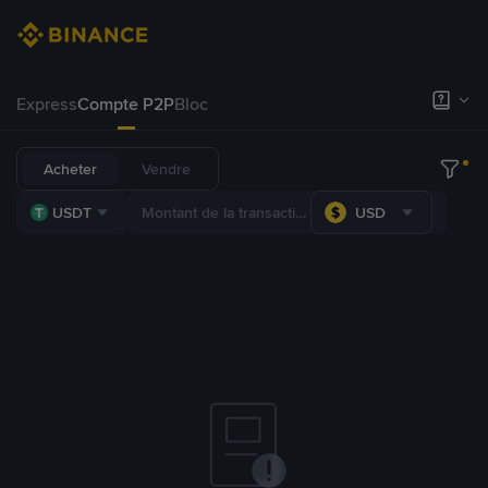
Express
Compte P2P
Bloc
Acheter
Vendre
USDT
USD