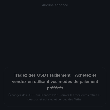
Aucune annonce
Tradez des USDT facilement - Achetez et
vendez en utilisant vos modes de paiement
préférés
Échangez des USDT sur Binance P2P. Trouvez les meilleures offres ci-
dessous et achetez et vendez des Tether