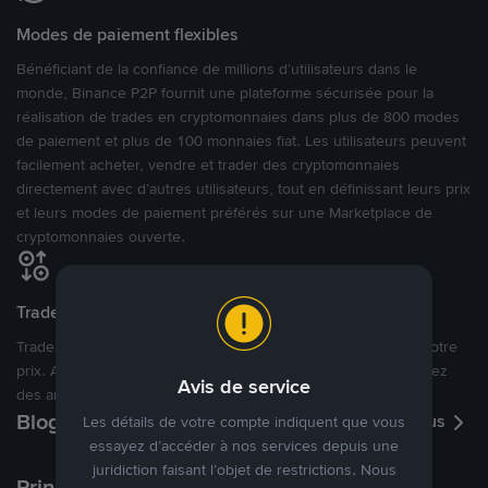
Modes de paiement flexibles
Bénéficiant de la confiance de millions d’utilisateurs dans le
monde, Binance P2P fournit une plateforme sécurisée pour la
réalisation de trades en cryptomonnaies dans plus de 800 modes
de paiement et plus de 100 monnaies fiat. Les utilisateurs peuvent
facilement acheter, vendre et trader des cryptomonnaies
directement avec d’autres utilisateurs, tout en définissant leurs prix
et leurs modes de paiement préférés sur une Marketplace de
cryptomonnaies ouverte.
Tradez à des prix avantageux pour vous
Tradez des cryptos en étant libres d’acheter et de vendre à votre
prix. Achetez ou vendez à partir des offres existantes, ou créez
Avis de service
des annonces commerciales pour fixer vos propres prix.
Blog P2P
Voir plus
Les détails de votre compte indiquent que vous
essayez d’accéder à nos services depuis une
juridiction faisant l’objet de restrictions. Nous
Principaux modes de paiement