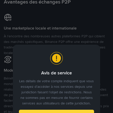
Avantages des échanges P2P
Une marketplace locale et internationale
À l’encontre des nombreuses autres plateformes P2P qui ciblent
des marchés spécifiques, Binance P2P offre une expérience de
trading véritablement internationale grâce à plus de 70 monnaies
locales.
Modes de paiement flexibles
Avis de service
Bénéficiant de la confiance de millions d’utilisateurs dans le
Les détails de votre compte indiquent que vous
monde, Binance P2P fournit une plateforme sécurisée pour la
essayez d’accéder à nos services depuis une
réalisation de trades en cryptomonnaies dans plus de 800 modes
juridiction faisant l’objet de restrictions. Nous
de paiement et plus de 100 monnaies fiat. Les utilisateurs peuvent
ne sommes pas en mesure de fournir certains
facilement acheter, vendre et trader des cryptomonnaies
services aux utilisateurs de cette juridiction.
directement avec d’autres utilisateurs, tout en définissant leurs prix
et leurs modes de paiement préférés sur une Marketplace de