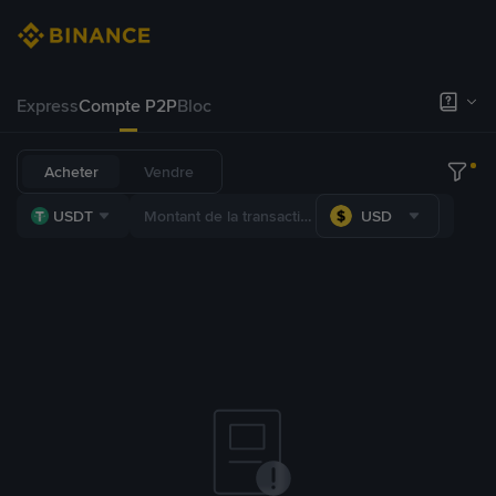
Express
Compte P2P
Bloc
Acheter
Vendre
USDT
USD