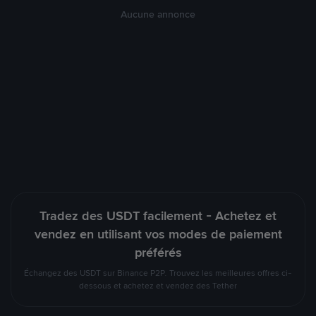
Aucune annonce
Tradez des USDT facilement - Achetez et
vendez en utilisant vos modes de paiement
préférés
Échangez des USDT sur Binance P2P. Trouvez les meilleures offres ci-
dessous et achetez et vendez des Tether