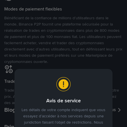
Modes de paiement flexibles
Bénéficiant de la confiance de millions d’utilisateurs dans le
monde, Binance P2P fournit une plateforme sécurisée pour la
réalisation de trades en cryptomonnaies dans plus de 800 modes
de paiement et plus de 100 monnaies fiat. Les utilisateurs peuvent
facilement acheter, vendre et trader des cryptomonnaies
directement avec d’autres utilisateurs, tout en définissant leurs prix
et leurs modes de paiement préférés sur une Marketplace de
cryptomonnaies ouverte.
Tradez à des prix avantageux pour vous
Tradez des cryptos en étant libres d’acheter et de vendre à votre
prix. Achetez ou vendez à partir des offres existantes, ou créez
Avis de service
des annonces commerciales pour fixer vos propres prix.
Blog P2P
Voir plus
Les détails de votre compte indiquent que vous
essayez d’accéder à nos services depuis une
juridiction faisant l’objet de restrictions. Nous
Principaux modes de paiement