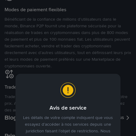
Modes de paiement flexibles
Bénéficiant de la confiance de millions d’utilisateurs dans le
monde, Binance P2P fournit une plateforme sécurisée pour la
réalisation de trades en cryptomonnaies dans plus de 800 modes
de paiement et plus de 100 monnaies fiat. Les utilisateurs peuvent
facilement acheter, vendre et trader des cryptomonnaies
directement avec d’autres utilisateurs, tout en définissant leurs prix
et leurs modes de paiement préférés sur une Marketplace de
cryptomonnaies ouverte.
Tradez à des prix avantageux pour vous
Tradez des cryptos en étant libres d’acheter et de vendre à votre
prix. Achetez ou vendez à partir des offres existantes, ou créez
Avis de service
des annonces commerciales pour fixer vos propres prix.
Blog P2P
Voir plus
Les détails de votre compte indiquent que vous
essayez d’accéder à nos services depuis une
juridiction faisant l’objet de restrictions. Nous
Principaux modes de paiement