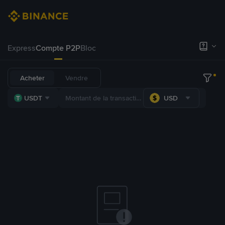
Express
Compte P2P
Bloc
Acheter
Vendre
USDT
USD