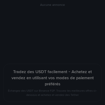
Aucune annonce
Tradez des USDT facilement - Achetez et
vendez en utilisant vos modes de paiement
préférés
Échangez des USDT sur Binance P2P. Trouvez les meilleures offres ci-
dessous et achetez et vendez des Tether