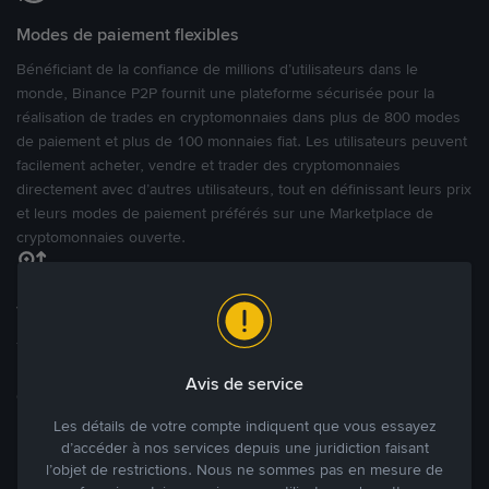
Modes de paiement flexibles
Bénéficiant de la confiance de millions d’utilisateurs dans le
monde, Binance P2P fournit une plateforme sécurisée pour la
réalisation de trades en cryptomonnaies dans plus de 800 modes
de paiement et plus de 100 monnaies fiat. Les utilisateurs peuvent
facilement acheter, vendre et trader des cryptomonnaies
directement avec d’autres utilisateurs, tout en définissant leurs prix
et leurs modes de paiement préférés sur une Marketplace de
cryptomonnaies ouverte.
Tradez à des prix avantageux pour vous
Tradez des cryptos en étant libres d’acheter et de vendre à votre
prix. Achetez ou vendez à partir des offres existantes, ou créez
Avis de service
des annonces commerciales pour fixer vos propres prix.
Blog P2P
Voir plus
Les détails de votre compte indiquent que vous essayez
d’accéder à nos services depuis une juridiction faisant
l’objet de restrictions. Nous ne sommes pas en mesure de
Principaux modes de paiement