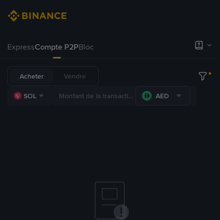
Express
Compte P2P
Bloc
Acheter
Vendre
SOL
AED