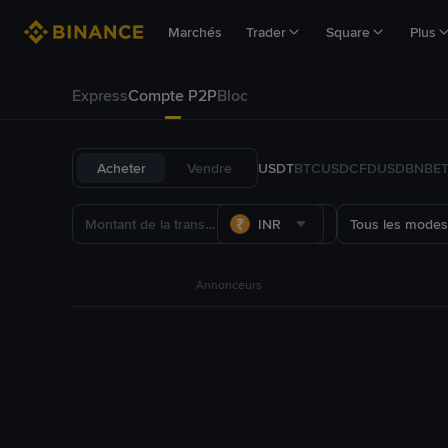
Marchés
Trader
Square
Plus
Express
Compte P2P
Bloc
Acheter
Vendre
USDT
BTC
USDC
FDUSD
BNB
E
INR
Tous les modes
Annonceurs