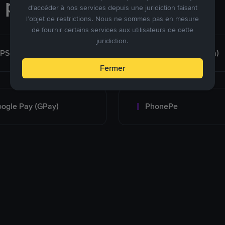
e paiement
d’accéder à nos services depuis une juridiction faisant
l’objet de restrictions. Nous ne sommes pas en mesure
de fournir certains services aux utilisateurs de cette
juridiction.
MPS
Bank Transfer (India)
Fermer
ogle Pay (GPay)
PhonePe