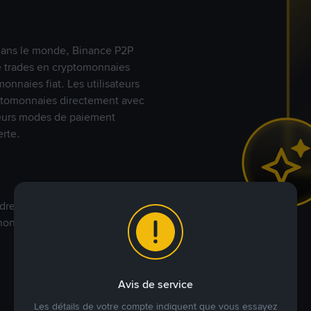
s dans le monde, Binance P2P
de trades en cryptomonnaies
nnaies fiat. Les utilisateurs
yptomonnaies directement avec
t leurs modes de paiement
rte.
dre à votre prix. Achetez ou
annonces commerciales pour
Avis de service
Les détails de votre compte indiquent que vous essayez