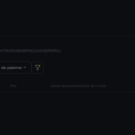
TH
TRX
SHIB
XRP
SOL
DOGE
PEPE
U
 de paiement
Prix
Solde disponible/Limite de l’ordre