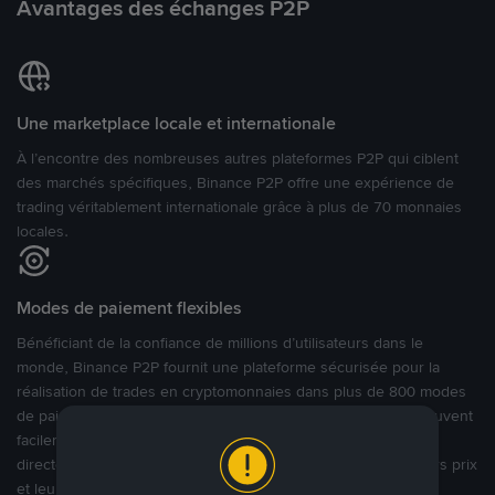
Avantages des échanges P2P
Une marketplace locale et internationale
À l’encontre des nombreuses autres plateformes P2P qui ciblent
des marchés spécifiques, Binance P2P offre une expérience de
trading véritablement internationale grâce à plus de 70 monnaies
locales.
Modes de paiement flexibles
Bénéficiant de la confiance de millions d’utilisateurs dans le
monde, Binance P2P fournit une plateforme sécurisée pour la
réalisation de trades en cryptomonnaies dans plus de 800 modes
de paiement et plus de 100 monnaies fiat. Les utilisateurs peuvent
facilement acheter, vendre et trader des cryptomonnaies
directement avec d’autres utilisateurs, tout en définissant leurs prix
et leurs modes de paiement préférés sur une Marketplace de