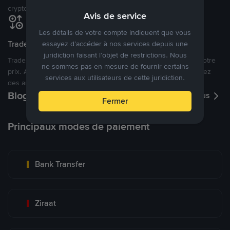
cryptomonnaies ouverte.
Avis de service
Les détails de votre compte indiquent que vous
Tradez à des prix avantageux pour vous
essayez d’accéder à nos services depuis une
juridiction faisant l’objet de restrictions. Nous
Tradez des cryptos en étant libres d’acheter et de vendre à votre
ne sommes pas en mesure de fournir certains
prix. Achetez ou vendez à partir des offres existantes, ou créez
services aux utilisateurs de cette juridiction.
des annonces commerciales pour fixer vos propres prix.
Blog P2P
Voir plus
Fermer
Principaux modes de paiement
Bank Transfer
Ziraat