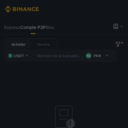
Express
Compte P2P
Bloc
Acheter
Vendre
USDT
PKR