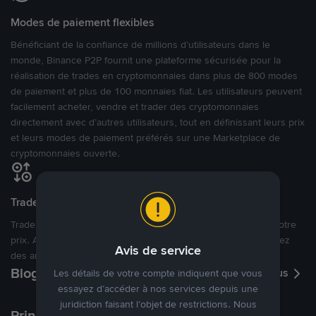
Modes de paiement flexibles
Bénéficiant de la confiance de millions d’utilisateurs dans le
monde, Binance P2P fournit une plateforme sécurisée pour la
réalisation de trades en cryptomonnaies dans plus de 800 modes
de paiement et plus de 100 monnaies fiat. Les utilisateurs peuvent
facilement acheter, vendre et trader des cryptomonnaies
directement avec d’autres utilisateurs, tout en définissant leurs prix
et leurs modes de paiement préférés sur une Marketplace de
cryptomonnaies ouverte.
Tradez à des prix avantageux pour vous
Tradez des cryptos en étant libres d’acheter et de vendre à votre
prix. Achetez ou vendez à partir des offres existantes, ou créez
Avis de service
des annonces commerciales pour fixer vos propres prix.
Blog P2P
Voir plus
Les détails de votre compte indiquent que vous
essayez d’accéder à nos services depuis une
juridiction faisant l’objet de restrictions. Nous
Principaux modes de paiement