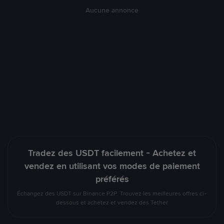
Aucune annonce
Tradez des USDT facilement - Achetez et
vendez en utilisant vos modes de paiement
préférés
Échangez des USDT sur Binance P2P. Trouvez les meilleures offres ci-
dessous et achetez et vendez des Tether