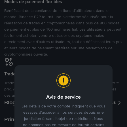
Modes de paiement flexibles
Bénéficiant de la confiance de millions d’utilisateurs dans le
monde, Binance P2P fournit une plateforme sécurisée pour la
réalisation de trades en cryptomonnaies dans plus de 800 modes
de paiement et plus de 100 monnaies fiat. Les utilisateurs peuvent
facilement acheter, vendre et trader des cryptomonnaies
directement avec d’autres utilisateurs, tout en définissant leurs prix
et leurs modes de paiement préférés sur une Marketplace de
cryptomonnaies ouverte.
Tradez à des prix avantageux pour vous
Tradez des cryptos en étant libres d’acheter et de vendre à votre
prix. Achetez ou vendez à partir des offres existantes, ou créez
des annonces commerciales pour fixer vos propres prix.
Avis de service
Blog P2P
Voir plus
Les détails de votre compte indiquent que vous
essayez d’accéder à nos services depuis une
Principaux modes de paiement
juridiction faisant l’objet de restrictions. Nous
ne sommes pas en mesure de fournir certains