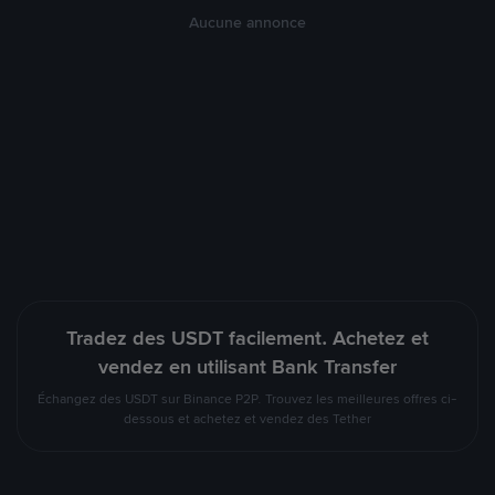
Aucune annonce
Tradez des USDT facilement. Achetez et
vendez en utilisant Bank Transfer
Échangez des USDT sur Binance P2P. Trouvez les meilleures offres ci-
dessous et achetez et vendez des Tether