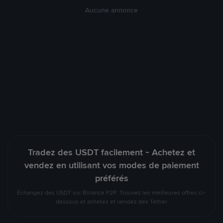
Aucune annonce
Tradez des USDT facilement - Achetez et
vendez en utilisant vos modes de paiement
préférés
Échangez des USDT sur Binance P2P. Trouvez les meilleures offres ci-
dessous et achetez et vendez des Tether