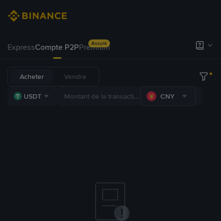
Assuré
Express
Compte P2P
Premium
Acheter
Vendre
USDT
CNY