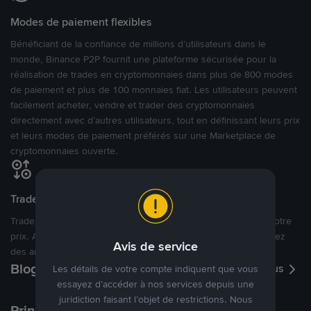
Modes de paiement flexibles
Bénéficiant de la confiance de millions d’utilisateurs dans le
monde, Binance P2P fournit une plateforme sécurisée pour la
réalisation de trades en cryptomonnaies dans plus de 800 modes
de paiement et plus de 100 monnaies fiat. Les utilisateurs peuvent
facilement acheter, vendre et trader des cryptomonnaies
directement avec d’autres utilisateurs, tout en définissant leurs prix
et leurs modes de paiement préférés sur une Marketplace de
cryptomonnaies ouverte.
Tradez à des prix avantageux pour vous
Tradez des cryptos en étant libres d’acheter et de vendre à votre
prix. Achetez ou vendez à partir des offres existantes, ou créez
Avis de service
des annonces commerciales pour fixer vos propres prix.
Blog P2P
Voir plus
Les détails de votre compte indiquent que vous
essayez d’accéder à nos services depuis une
juridiction faisant l’objet de restrictions. Nous
Principaux modes de paiement