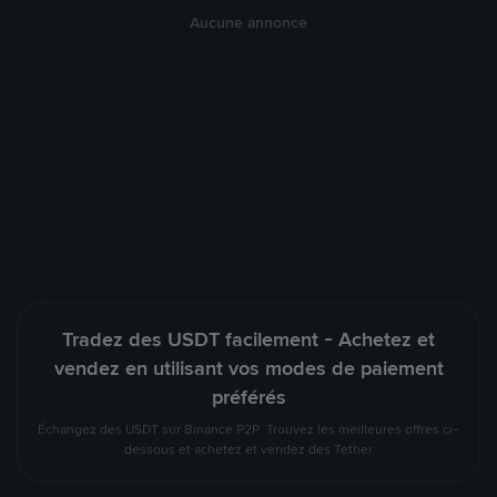
Aucune annonce
Tradez des USDT facilement - Achetez et
vendez en utilisant vos modes de paiement
préférés
Échangez des USDT sur Binance P2P. Trouvez les meilleures offres ci-
dessous et achetez et vendez des Tether