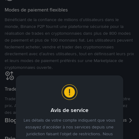
Modes de paiement flexibles
Bénéficiant de la confiance de millions d’utilisateurs dans le
monde, Binance P2P fournit une plateforme sécurisée pour la
réalisation de trades en cryptomonnaies dans plus de 800 modes
de paiement et plus de 100 monnaies fiat. Les utilisateurs peuvent
facilement acheter, vendre et trader des cryptomonnaies
directement avec d’autres utilisateurs, tout en définissant leurs prix
et leurs modes de paiement préférés sur une Marketplace de
cryptomonnaies ouverte.
Tradez à des prix avantageux pour vous
Tradez des cryptos en étant libres d’acheter et de vendre à votre
prix. Achetez ou vendez à partir des offres existantes, ou créez
Avis de service
des annonces commerciales pour fixer vos propres prix.
Blog P2P
Voir plus
Les détails de votre compte indiquent que vous
essayez d’accéder à nos services depuis une
juridiction faisant l’objet de restrictions. Nous
Principaux modes de paiement