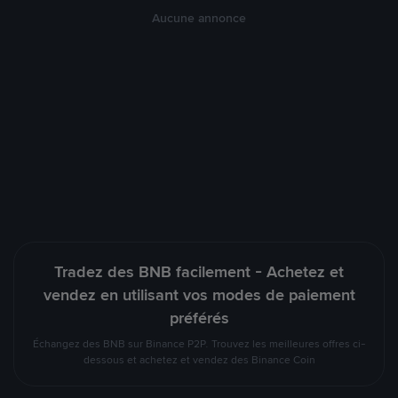
Aucune annonce
Tradez des BNB facilement - Achetez et
vendez en utilisant vos modes de paiement
préférés
Échangez des BNB sur Binance P2P. Trouvez les meilleures offres ci-
dessous et achetez et vendez des Binance Coin