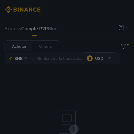
Express
Compte P2P
Bloc
Acheter
Vendre
BNB
USD