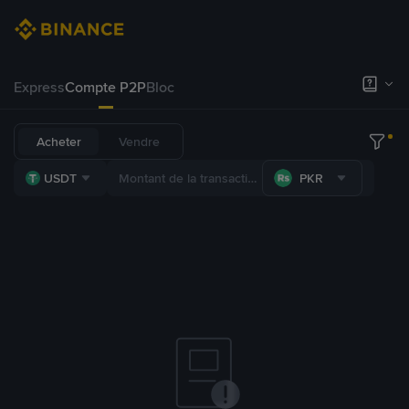
Express
Compte P2P
Bloc
Acheter
Vendre
USDT
PKR