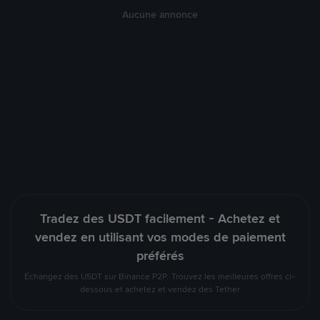
Aucune annonce
Tradez des USDT facilement - Achetez et
vendez en utilisant vos modes de paiement
préférés
Échangez des USDT sur Binance P2P. Trouvez les meilleures offres ci-
dessous et achetez et vendez des Tether