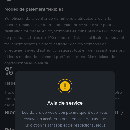
Modes de paiement flexibles
Bénéficiant de la confiance de millions d’utilisateurs dans le
monde, Binance P2P fournit une plateforme sécurisée pour la
réalisation de trades en cryptomonnaies dans plus de 800 modes
de paiement et plus de 100 monnaies fiat. Les utilisateurs peuvent
facilement acheter, vendre et trader des cryptomonnaies
directement avec d’autres utilisateurs, tout en définissant leurs prix
et leurs modes de paiement préférés sur une Marketplace de
cryptomonnaies ouverte.
Tradez à des prix avantageux pour vous
Tradez des cryptos en étant libres d’acheter et de vendre à votre
prix. Achetez ou vendez à partir des offres existantes, ou créez
Avis de service
des annonces commerciales pour fixer vos propres prix.
Blog P2P
Voir plus
Les détails de votre compte indiquent que vous
essayez d’accéder à nos services depuis une
juridiction faisant l’objet de restrictions. Nous
Principaux modes de paiement